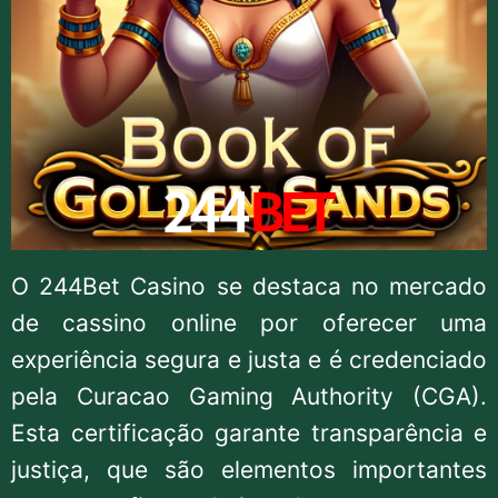
O 244Bet Casino se destaca no mercado
de cassino online por oferecer uma
experiência segura e justa e é credenciado
pela Curacao Gaming Authority (CGA).
Esta certificação garante transparência e
justiça, que são elementos importantes