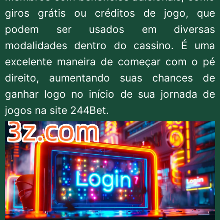
giros grátis ou créditos de jogo, que
podem ser usados em diversas
modalidades dentro do cassino. É uma
excelente maneira de começar com o pé
direito, aumentando suas chances de
ganhar logo no início de sua jornada de
jogos na site 244Bet.